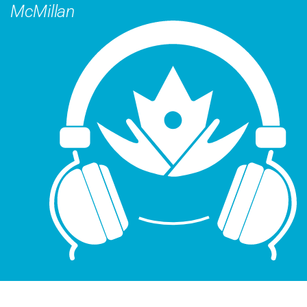
McMillan