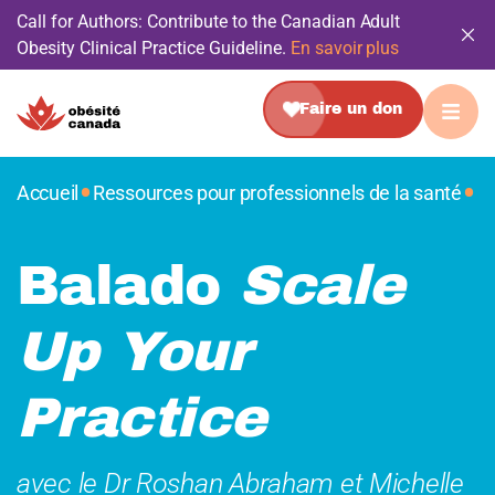
Call for Authors: Contribute to the Canadian Adult
Obesity Clinical Practice Guideline.
En savoir plus
Faire un don
•
•
Accueil
Ressources pour professionnels de la santé
Balado
Scale
Up Your
Practice
avec le Dr Roshan Abraham et Michelle